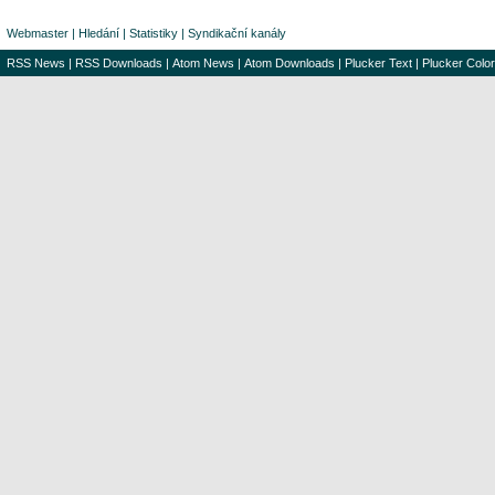
Webmaster
|
Hledání
|
Statistiky
|
Syndikační kanály
RSS News
|
RSS Downloads
|
Atom News
|
Atom Downloads
|
Plucker Text
|
Plucker Color