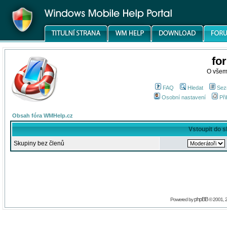
fo
O všem
FAQ
Hledat
Sez
Osobní nastavení
Při
Obsah fóra WMHelp.cz
Vstoupit do 
Skupiny bez členů
phpBB
Powered by
© 2001, 