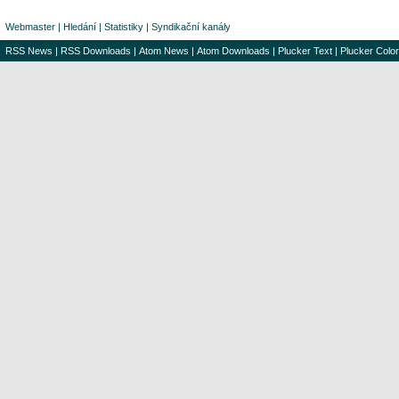
Webmaster
|
Hledání
|
Statistiky
|
Syndikační kanály
RSS News
|
RSS Downloads
|
Atom News
|
Atom Downloads
|
Plucker Text
|
Plucker Color