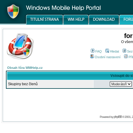
fo
O všem
FAQ
Hledat
Sez
Osobní nastavení
Při
Obsah fóra WMHelp.cz
Vstoupit do 
Skupiny bez členů
phpBB
Powered by
© 2001, 