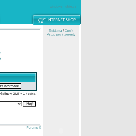
windowsmobile.cz
Reklama
/
Ceník
Vstup pro inzerenty
e
í
váděny v GMT + 1 hodina
Forums ©