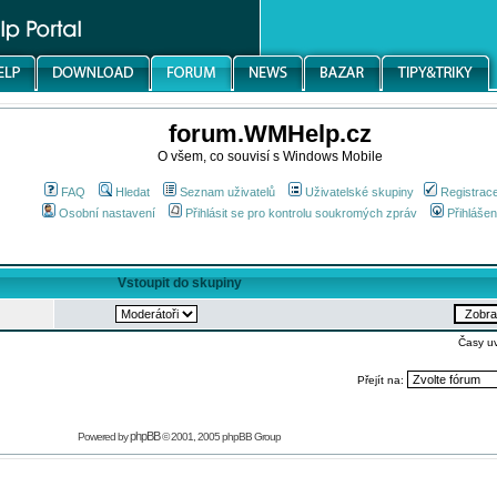
forum.WMHelp.cz
O všem, co souvisí s Windows Mobile
FAQ
Hledat
Seznam uživatelů
Uživatelské skupiny
Registrac
Osobní nastavení
Přihlásit se pro kontrolu soukromých zpráv
Přihlášen
Vstoupit do skupiny
Časy u
Přejít na:
phpBB
Powered by
© 2001, 2005 phpBB Group