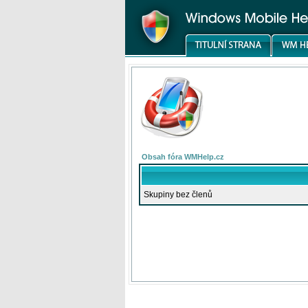
Obsah fóra WMHelp.cz
Skupiny bez členů