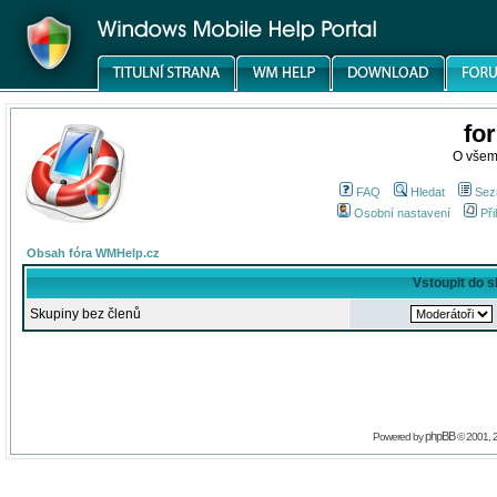
fo
O všem
FAQ
Hledat
Sez
Osobní nastavení
Při
Obsah fóra WMHelp.cz
Vstoupit do 
Skupiny bez členů
phpBB
Powered by
© 2001, 