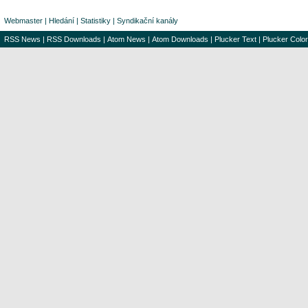
Webmaster
|
Hledání
|
Statistiky
|
Syndikační kanály
RSS News
|
RSS Downloads
|
Atom News
|
Atom Downloads
|
Plucker Text
|
Plucker Color