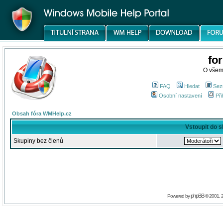
fo
O všem
FAQ
Hledat
Sez
Osobní nastavení
Při
Obsah fóra WMHelp.cz
Vstoupit do 
Skupiny bez členů
phpBB
Powered by
© 2001, 