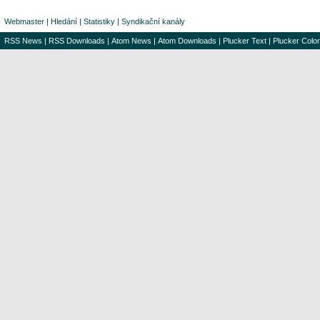
Webmaster
|
Hledání
|
Statistiky
|
Syndikační kanály
RSS News
|
RSS Downloads
|
Atom News
|
Atom Downloads
|
Plucker Text
|
Plucker Color