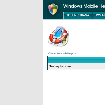
Obsah fóra WMHelp.cz
Skupiny bez členů