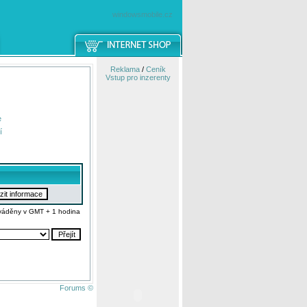
windowsmobile.cz
Reklama
/
Ceník
Vstup pro inzerenty
e
í
váděny v GMT + 1 hodina
Forums ©