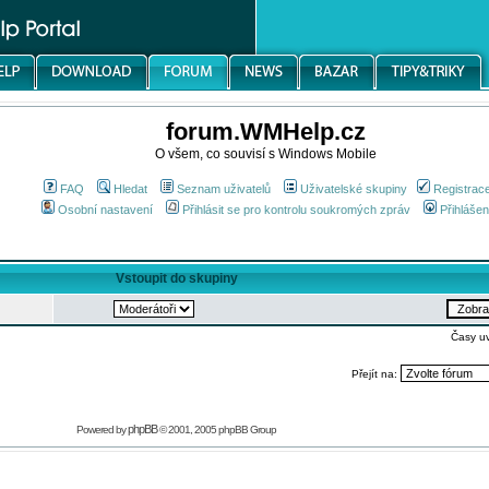
forum.WMHelp.cz
O všem, co souvisí s Windows Mobile
FAQ
Hledat
Seznam uživatelů
Uživatelské skupiny
Registrac
Osobní nastavení
Přihlásit se pro kontrolu soukromých zpráv
Přihlášen
Vstoupit do skupiny
Časy u
Přejít na:
phpBB
Powered by
© 2001, 2005 phpBB Group