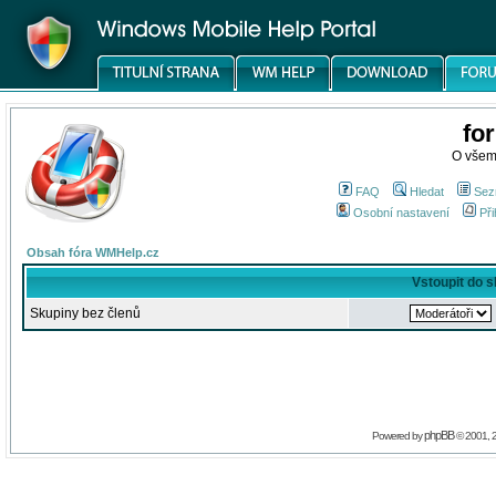
fo
O všem
FAQ
Hledat
Sez
Osobní nastavení
Při
Obsah fóra WMHelp.cz
Vstoupit do 
Skupiny bez členů
phpBB
Powered by
© 2001, 