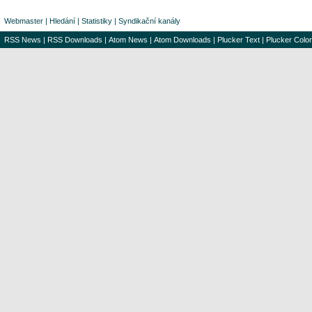
Webmaster
|
Hledání
|
Statistiky
|
Syndikační kanály
RSS News
|
RSS Downloads
|
Atom News
|
Atom Downloads
|
Plucker Text
|
Plucker Color