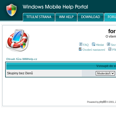
fo
O všem
FAQ
Hledat
Sez
Osobní nastavení
Při
Obsah fóra WMHelp.cz
Vstoupit do 
Skupiny bez členů
phpBB
Powered by
© 2001, 