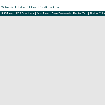
Webmaster
|
Hledání
|
Statistiky
|
Syndikační kanály
RSS News
|
RSS Downloads
|
Atom News
|
Atom Downloads
|
Plucker Text
|
Plucker Color