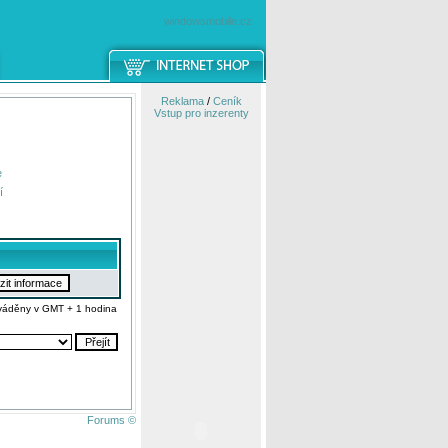
windowsmobile.cz
Reklama
/
Ceník
Vstup pro inzerenty
e
í
váděny v GMT + 1 hodina
Forums ©