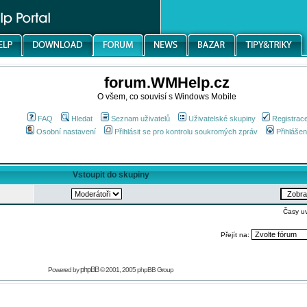
forum.WMHelp.cz
O všem, co souvisí s Windows Mobile
FAQ
Hledat
Seznam uživatelů
Uživatelské skupiny
Registrac
Osobní nastavení
Přihlásit se pro kontrolu soukromých zpráv
Přihlášen
Vstoupit do skupiny
Časy u
Přejít na:
phpBB
Powered by
© 2001, 2005 phpBB Group