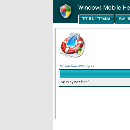
Obsah fóra WMHelp.cz
Skupiny bez členů