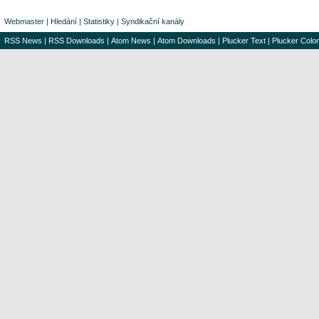
Webmaster
|
Hledání
|
Statistiky
|
Syndikační kanály
RSS News
|
RSS Downloads
|
Atom News
|
Atom Downloads
|
Plucker Text
|
Plucker Color