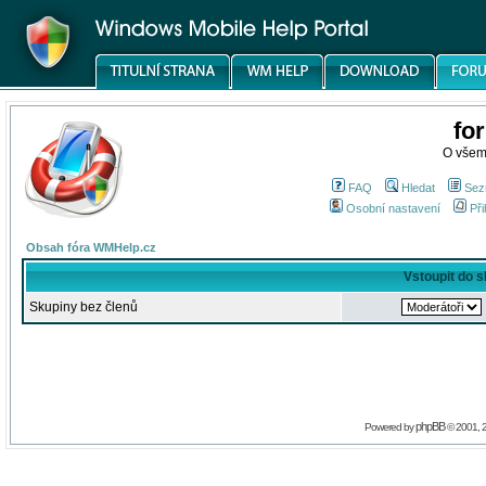
fo
O všem
FAQ
Hledat
Sez
Osobní nastavení
Při
Obsah fóra WMHelp.cz
Vstoupit do 
Skupiny bez členů
phpBB
Powered by
© 2001, 