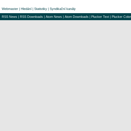
Webmaster
|
Hledání
|
Statistiky
|
Syndikační kanály
RSS News
|
RSS Downloads
|
Atom News
|
Atom Downloads
|
Plucker Text
|
Plucker Color