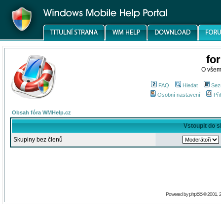
fo
O všem
FAQ
Hledat
Sez
Osobní nastavení
Při
Obsah fóra WMHelp.cz
Vstoupit do 
Skupiny bez členů
phpBB
Powered by
© 2001, 