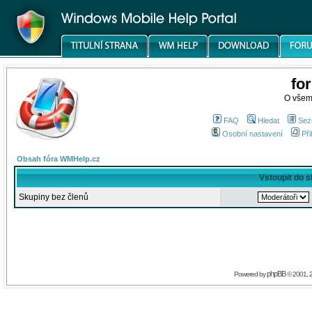
fo
O všem
FAQ
Hledat
Sez
Osobní nastavení
Při
Obsah fóra WMHelp.cz
Vstoupit do 
Skupiny bez členů
phpBB
Powered by
© 2001, 