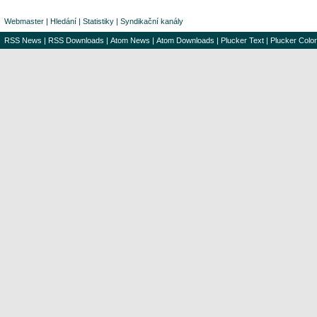
Webmaster
|
Hledání
|
Statistiky
|
Syndikační kanály
RSS News
|
RSS Downloads
|
Atom News
|
Atom Downloads
|
Plucker Text
|
Plucker Color