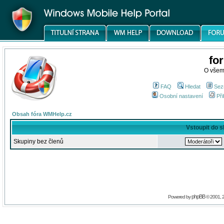
fo
O všem
FAQ
Hledat
Sez
Osobní nastavení
Při
Obsah fóra WMHelp.cz
Vstoupit do 
Skupiny bez členů
phpBB
Powered by
© 2001, 