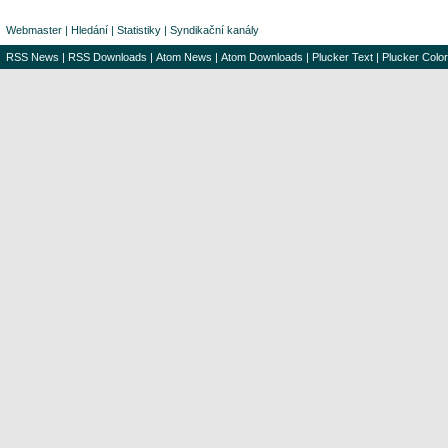
Webmaster
|
Hledání
|
Statistiky
|
Syndikační kanály
RSS News
|
RSS Downloads
|
Atom News
|
Atom Downloads
|
Plucker Text
|
Plucker Color