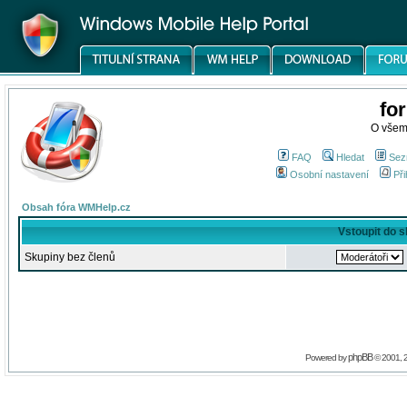
fo
O všem
FAQ
Hledat
Sez
Osobní nastavení
Při
Obsah fóra WMHelp.cz
Vstoupit do 
Skupiny bez členů
phpBB
Powered by
© 2001, 