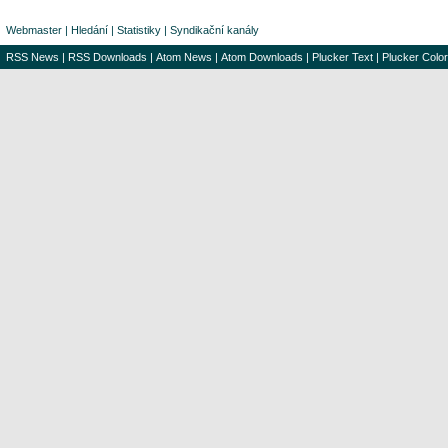
Webmaster
|
Hledání
|
Statistiky
|
Syndikační kanály
RSS News
|
RSS Downloads
|
Atom News
|
Atom Downloads
|
Plucker Text
|
Plucker Color