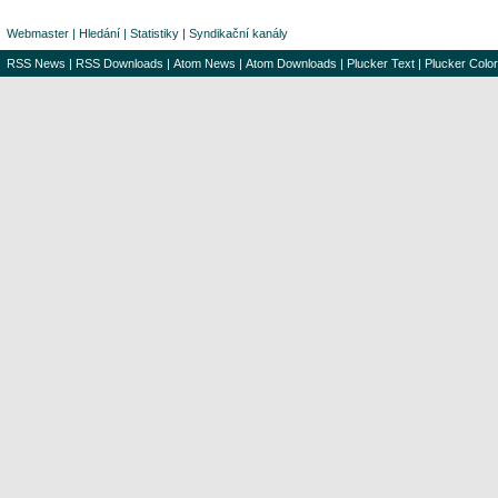
Webmaster
|
Hledání
|
Statistiky
|
Syndikační kanály
RSS News
|
RSS Downloads
|
Atom News
|
Atom Downloads
|
Plucker Text
|
Plucker Color