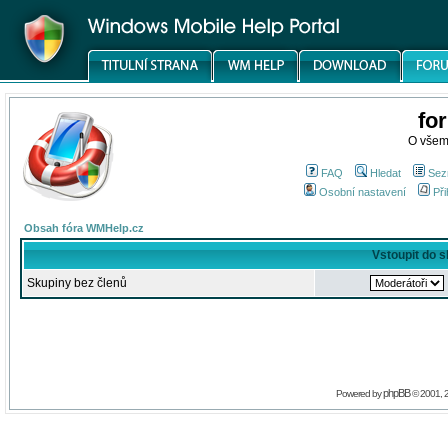
fo
O všem
FAQ
Hledat
Sez
Osobní nastavení
Při
Obsah fóra WMHelp.cz
Vstoupit do 
Skupiny bez členů
phpBB
Powered by
© 2001, 