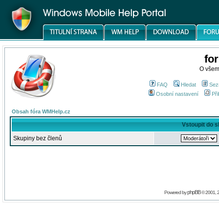
fo
O všem
FAQ
Hledat
Sez
Osobní nastavení
Při
Obsah fóra WMHelp.cz
Vstoupit do 
Skupiny bez členů
phpBB
Powered by
© 2001, 