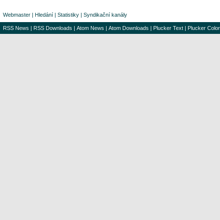
Webmaster
|
Hledání
|
Statistiky
|
Syndikační kanály
RSS News
|
RSS Downloads
|
Atom News
|
Atom Downloads
|
Plucker Text
|
Plucker Color