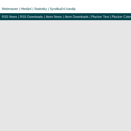
Webmaster
|
Hledání
|
Statistiky
|
Syndikační kanály
RSS News
|
RSS Downloads
|
Atom News
|
Atom Downloads
|
Plucker Text
|
Plucker Color