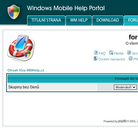
fo
O všem
FAQ
Hledat
Sez
Osobní nastavení
Při
Obsah fóra WMHelp.cz
Vstoupit do 
Skupiny bez členů
phpBB
Powered by
© 2001, 