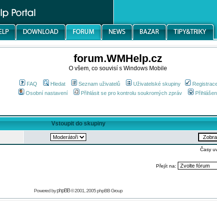
forum.WMHelp.cz
O všem, co souvisí s Windows Mobile
FAQ
Hledat
Seznam uživatelů
Uživatelské skupiny
Registrac
Osobní nastavení
Přihlásit se pro kontrolu soukromých zpráv
Přihlášen
Vstoupit do skupiny
Časy u
Přejít na:
phpBB
Powered by
© 2001, 2005 phpBB Group