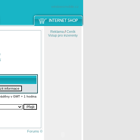
windowsmobile.cz
Reklama
/
Ceník
Vstup pro inzerenty
e
í
váděny v GMT + 1 hodina
Forums ©