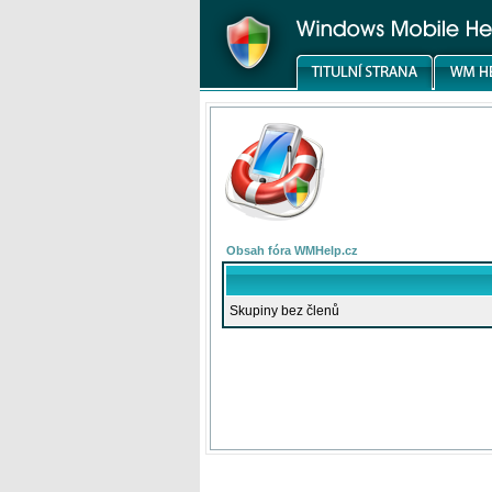
Obsah fóra WMHelp.cz
Skupiny bez členů