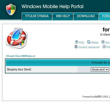
fo
O všem
FAQ
Hledat
Sez
Osobní nastavení
Při
Obsah fóra WMHelp.cz
Vstoupit do 
Skupiny bez členů
phpBB
Powered by
© 2001, 