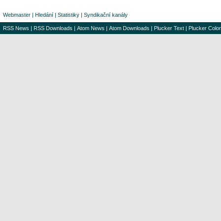
Webmaster
|
Hledání
|
Statistiky
|
Syndikační kanály
RSS News
|
RSS Downloads
|
Atom News
|
Atom Downloads
|
Plucker Text
|
Plucker Color