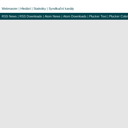
Webmaster
|
Hledání
|
Statistiky
|
Syndikační kanály
RSS News
|
RSS Downloads
|
Atom News
|
Atom Downloads
|
Plucker Text
|
Plucker Color