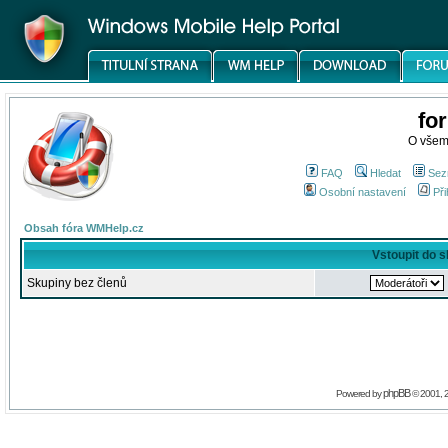
fo
O všem
FAQ
Hledat
Sez
Osobní nastavení
Při
Obsah fóra WMHelp.cz
Vstoupit do 
Skupiny bez členů
phpBB
Powered by
© 2001, 