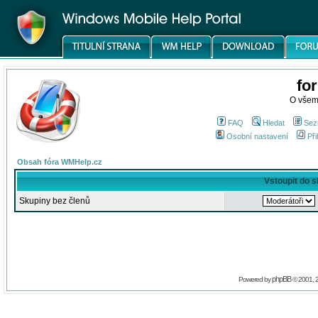
fo
O všem
FAQ
Hledat
Sez
Osobní nastavení
Při
Obsah fóra WMHelp.cz
Vstoupit do 
Skupiny bez členů
phpBB
Powered by
© 2001, 