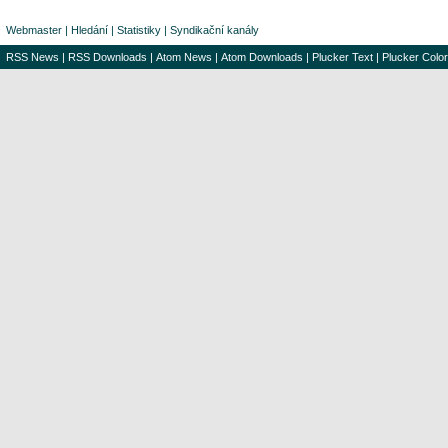
Webmaster
|
Hledání
|
Statistiky
|
Syndikační kanály
RSS News
|
RSS Downloads
|
Atom News
|
Atom Downloads
|
Plucker Text
|
Plucker Color