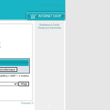
windowsmobile.cz
Reklama
/
Ceník
Vstup pro inzerenty
e
í
váděny v GMT + 1 hodina
Forums ©