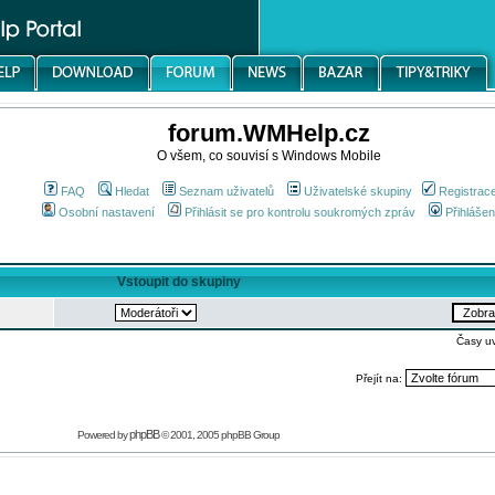
forum.WMHelp.cz
O všem, co souvisí s Windows Mobile
FAQ
Hledat
Seznam uživatelů
Uživatelské skupiny
Registrac
Osobní nastavení
Přihlásit se pro kontrolu soukromých zpráv
Přihlášen
Vstoupit do skupiny
Časy u
Přejít na:
phpBB
Powered by
© 2001, 2005 phpBB Group