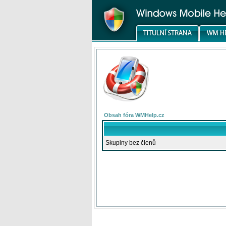
Obsah fóra WMHelp.cz
Skupiny bez členů