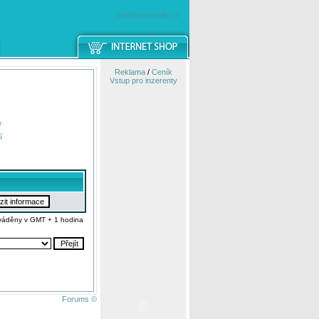
windowsmobile.cz
Reklama
/
Ceník
Vstup pro inzerenty
e
í
váděny v GMT + 1 hodina
Forums ©