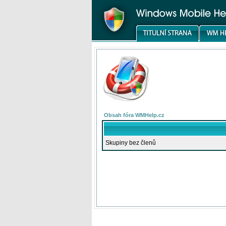
Obsah fóra WMHelp.cz
Skupiny bez členů