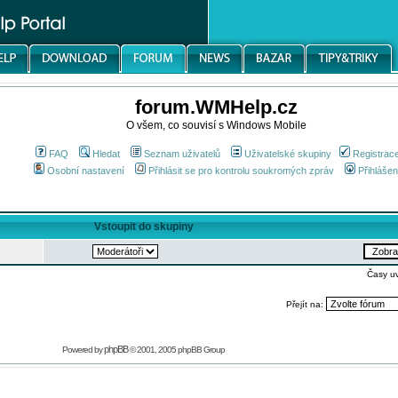
forum.WMHelp.cz
O všem, co souvisí s Windows Mobile
FAQ
Hledat
Seznam uživatelů
Uživatelské skupiny
Registrac
Osobní nastavení
Přihlásit se pro kontrolu soukromých zpráv
Přihlášen
Vstoupit do skupiny
Časy u
Přejít na:
phpBB
Powered by
© 2001, 2005 phpBB Group