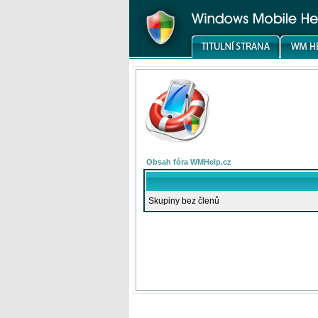
Obsah fóra WMHelp.cz
Skupiny bez členů