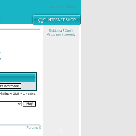
windowsmobile.cz
Reklama
/
Ceník
Vstup pro inzerenty
e
í
váděny v GMT + 1 hodina
Forums ©