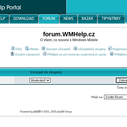
forum.WMHelp.cz
O všem, co souvisí s Windows Mobile
FAQ
Hledat
Seznam uživatelů
Uživatelské skupiny
Registrac
Osobní nastavení
Přihlásit se pro kontrolu soukromých zpráv
Přihlášen
Vstoupit do skupiny
Časy u
Přejít na:
phpBB
Powered by
© 2001, 2005 phpBB Group