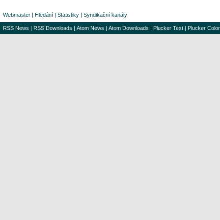
Webmaster
|
Hledání
|
Statistiky
|
Syndikační kanály
RSS News
|
RSS Downloads
|
Atom News
|
Atom Downloads
|
Plucker Text
|
Plucker Color