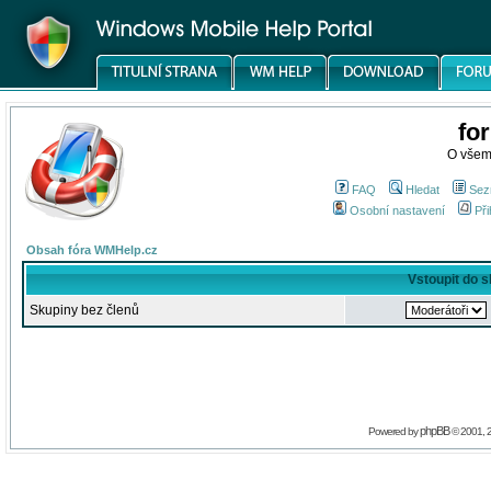
fo
O všem
FAQ
Hledat
Sez
Osobní nastavení
Při
Obsah fóra WMHelp.cz
Vstoupit do 
Skupiny bez členů
phpBB
Powered by
© 2001, 