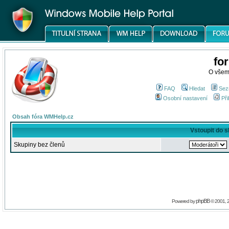
fo
O všem
FAQ
Hledat
Sez
Osobní nastavení
Při
Obsah fóra WMHelp.cz
Vstoupit do 
Skupiny bez členů
phpBB
Powered by
© 2001, 