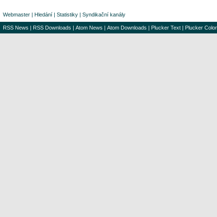
Webmaster
|
Hledání
|
Statistiky
|
Syndikační kanály
RSS News
|
RSS Downloads
|
Atom News
|
Atom Downloads
|
Plucker Text
|
Plucker Color