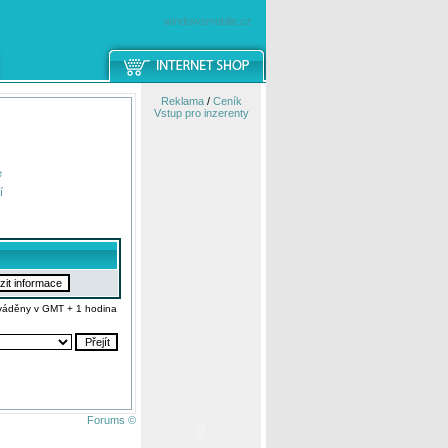
windowsmobile.cz
Reklama
/
Ceník
Vstup pro inzerenty
e
í
váděny v GMT + 1 hodina
Forums ©