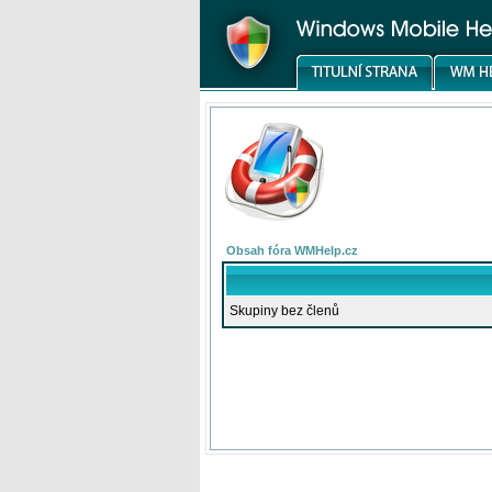
Obsah fóra WMHelp.cz
Skupiny bez členů