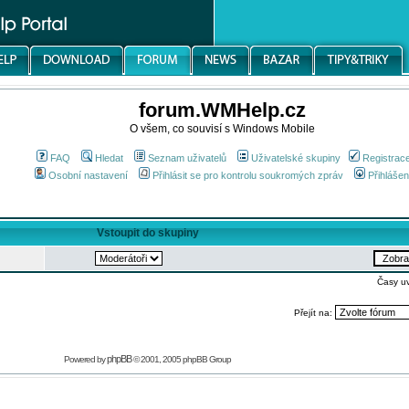
forum.WMHelp.cz
O všem, co souvisí s Windows Mobile
FAQ
Hledat
Seznam uživatelů
Uživatelské skupiny
Registrac
Osobní nastavení
Přihlásit se pro kontrolu soukromých zpráv
Přihlášen
Vstoupit do skupiny
Časy u
Přejít na:
phpBB
Powered by
© 2001, 2005 phpBB Group