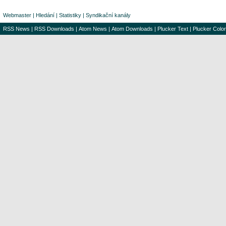
Webmaster
|
Hledání
|
Statistiky
|
Syndikační kanály
RSS News
|
RSS Downloads
|
Atom News
|
Atom Downloads
|
Plucker Text
|
Plucker Color