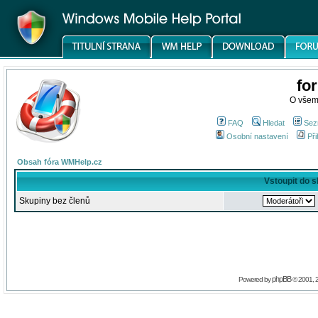
fo
O všem
FAQ
Hledat
Sez
Osobní nastavení
Při
Obsah fóra WMHelp.cz
Vstoupit do 
Skupiny bez členů
phpBB
Powered by
© 2001, 