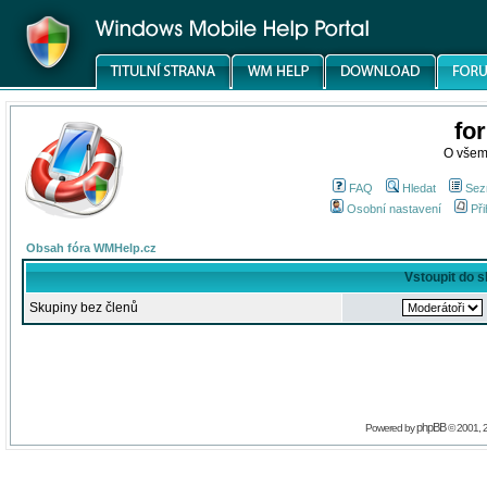
fo
O všem
FAQ
Hledat
Sez
Osobní nastavení
Při
Obsah fóra WMHelp.cz
Vstoupit do 
Skupiny bez členů
phpBB
Powered by
© 2001, 