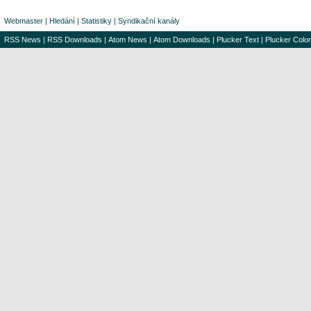
Webmaster
|
Hledání
|
Statistiky
|
Syndikační kanály
RSS News
|
RSS Downloads
|
Atom News
|
Atom Downloads
|
Plucker Text
|
Plucker Color