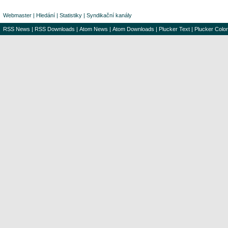
Webmaster
|
Hledání
|
Statistiky
|
Syndikační kanály
RSS News
|
RSS Downloads
|
Atom News
|
Atom Downloads
|
Plucker Text
|
Plucker Color