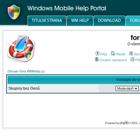
fo
O všem
FAQ
Hledat
Sez
Osobní nastavení
Při
Obsah fóra WMHelp.cz
Vstoupit do 
Skupiny bez členů
phpBB
Powered by
© 2001, 