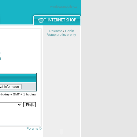
windowsmobile.cz
Reklama
/
Ceník
Vstup pro inzerenty
e
í
váděny v GMT + 1 hodina
Forums ©