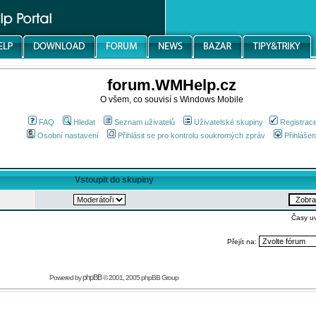
forum.WMHelp.cz
O všem, co souvisí s Windows Mobile
FAQ
Hledat
Seznam uživatelů
Uživatelské skupiny
Registrac
Osobní nastavení
Přihlásit se pro kontrolu soukromých zpráv
Přihlášen
Vstoupit do skupiny
Časy u
Přejít na:
phpBB
Powered by
© 2001, 2005 phpBB Group