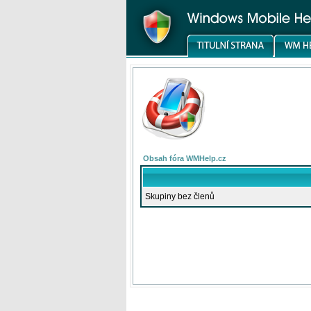
Obsah fóra WMHelp.cz
Skupiny bez členů