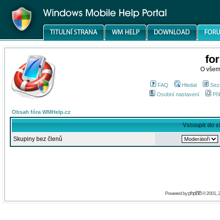
fo
O všem
FAQ
Hledat
Sez
Osobní nastavení
Při
Obsah fóra WMHelp.cz
Vstoupit do 
Skupiny bez členů
phpBB
Powered by
© 2001, 