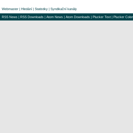
Webmaster
|
Hledání
|
Statistiky
|
Syndikační kanály
RSS News
|
RSS Downloads
|
Atom News
|
Atom Downloads
|
Plucker Text
|
Plucker Color