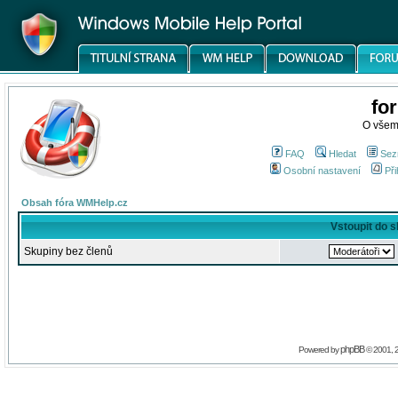
fo
O všem
FAQ
Hledat
Sez
Osobní nastavení
Při
Obsah fóra WMHelp.cz
Vstoupit do 
Skupiny bez členů
phpBB
Powered by
© 2001, 