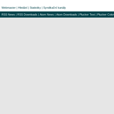
Webmaster
|
Hledání
|
Statistiky
|
Syndikační kanály
RSS News
|
RSS Downloads
|
Atom News
|
Atom Downloads
|
Plucker Text
|
Plucker Color