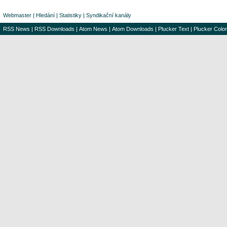
Webmaster
|
Hledání
|
Statistiky
|
Syndikační kanály
RSS News
|
RSS Downloads
|
Atom News
|
Atom Downloads
|
Plucker Text
|
Plucker Color