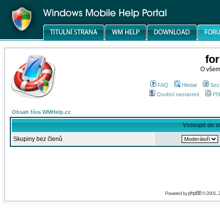
fo
O všem
FAQ
Hledat
Sez
Osobní nastavení
Při
Obsah fóra WMHelp.cz
Vstoupit do 
Skupiny bez členů
phpBB
Powered by
© 2001, 