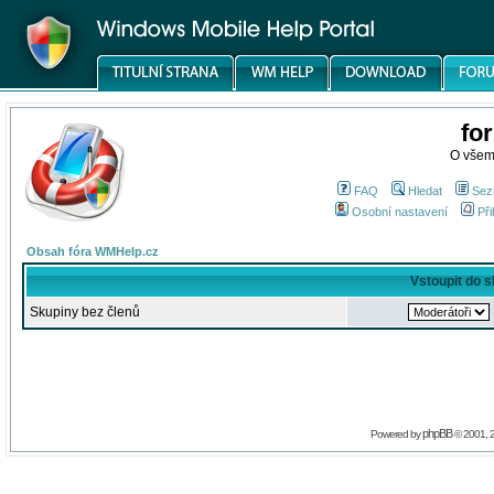
fo
O všem
FAQ
Hledat
Sez
Osobní nastavení
Při
Obsah fóra WMHelp.cz
Vstoupit do 
Skupiny bez členů
phpBB
Powered by
© 2001, 