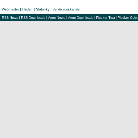
Webmaster
|
Hledání
|
Statistiky
|
Syndikační kanály
RSS News
|
RSS Downloads
|
Atom News
|
Atom Downloads
|
Plucker Text
|
Plucker Color