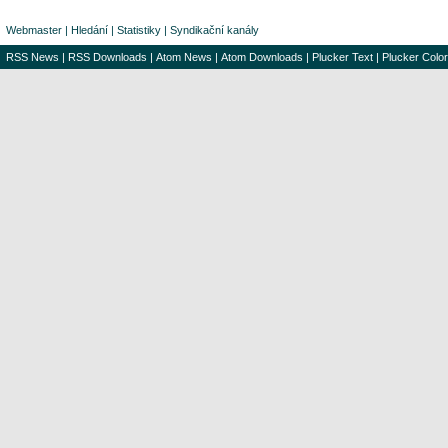
Webmaster
|
Hledání
|
Statistiky
|
Syndikační kanály
RSS News
|
RSS Downloads
|
Atom News
|
Atom Downloads
|
Plucker Text
|
Plucker Color