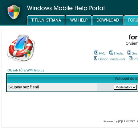
fo
O všem
FAQ
Hledat
Sez
Osobní nastavení
Při
Obsah fóra WMHelp.cz
Vstoupit do 
Skupiny bez členů
phpBB
Powered by
© 2001, 