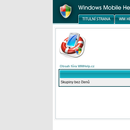
Obsah fóra WMHelp.cz
Skupiny bez členů