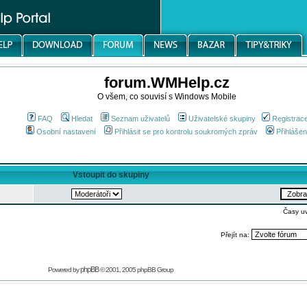
forum.WMHelp.cz
O všem, co souvisí s Windows Mobile
FAQ
Hledat
Seznam uživatelů
Uživatelské skupiny
Registrac
Osobní nastavení
Přihlásit se pro kontrolu soukromých zpráv
Přihlášen
Vstoupit do skupiny
Časy u
Přejít na:
phpBB
Powered by
© 2001, 2005 phpBB Group