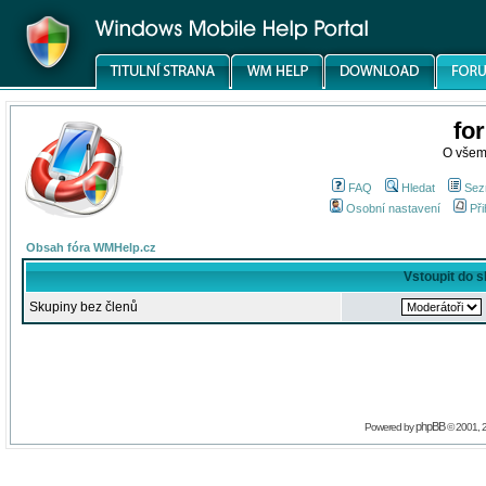
fo
O všem
FAQ
Hledat
Sez
Osobní nastavení
Při
Obsah fóra WMHelp.cz
Vstoupit do 
Skupiny bez členů
phpBB
Powered by
© 2001, 