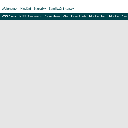
Webmaster
|
Hledání
|
Statistiky
|
Syndikační kanály
RSS News
|
RSS Downloads
|
Atom News
|
Atom Downloads
|
Plucker Text
|
Plucker Color