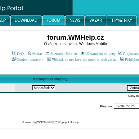
forum.WMHelp.cz
O všem, co souvisí s Windows Mobile
FAQ
Hledat
Seznam uživatelů
Uživatelské skupiny
Registrac
Osobní nastavení
Přihlásit se pro kontrolu soukromých zpráv
Přihlášen
Vstoupit do skupiny
Časy u
Přejít na:
phpBB
Powered by
© 2001, 2005 phpBB Group