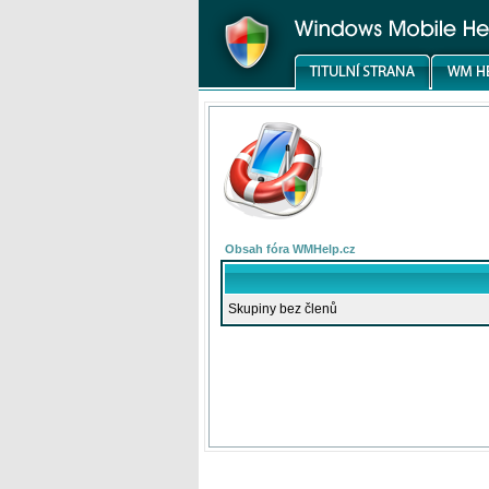
Obsah fóra WMHelp.cz
Skupiny bez členů