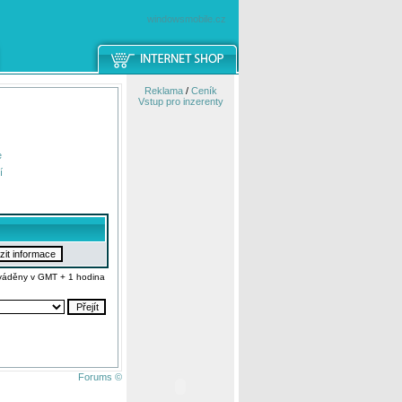
windowsmobile.cz
Reklama
/
Ceník
Vstup pro inzerenty
e
í
váděny v GMT + 1 hodina
Forums ©