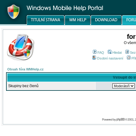
fo
O všem
FAQ
Hledat
Sez
Osobní nastavení
Při
Obsah fóra WMHelp.cz
Vstoupit do 
Skupiny bez členů
phpBB
Powered by
© 2001, 