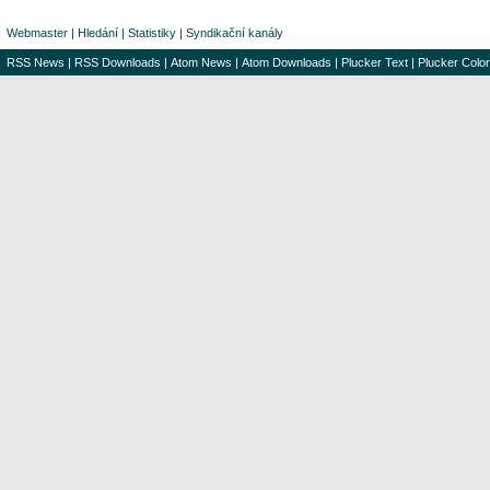
Webmaster
|
Hledání
|
Statistiky
|
Syndikační kanály
RSS News
|
RSS Downloads
|
Atom News
|
Atom Downloads
|
Plucker Text
|
Plucker Color