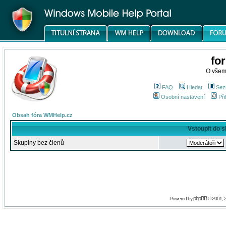
fo
O všem
FAQ
Hledat
Sez
Osobní nastavení
Při
Obsah fóra WMHelp.cz
Vstoupit do 
Skupiny bez členů
phpBB
Powered by
© 2001, 