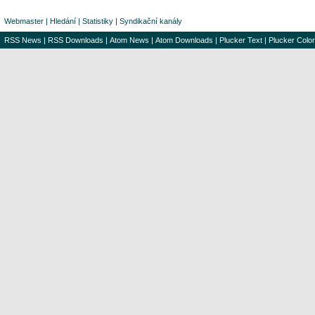
Webmaster
|
Hledání
|
Statistiky
|
Syndikační kanály
RSS News
|
RSS Downloads
|
Atom News
|
Atom Downloads
|
Plucker Text
|
Plucker Color