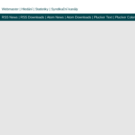
Webmaster
|
Hledání
|
Statistiky
|
Syndikační kanály
RSS News
|
RSS Downloads
|
Atom News
|
Atom Downloads
|
Plucker Text
|
Plucker Color