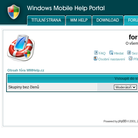
fo
O všem
FAQ
Hledat
Sez
Osobní nastavení
Při
Obsah fóra WMHelp.cz
Vstoupit do 
Skupiny bez členů
phpBB
Powered by
© 2001, 