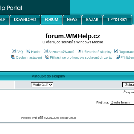
forum.WMHelp.cz
O všem, co souvisí s Windows Mobile
FAQ
Hledat
Seznam uživatelů
Uživatelské skupiny
Registrac
Osobní nastavení
Přihlásit se pro kontrolu soukromých zpráv
Přihlášen
Vstoupit do skupiny
Časy u
Přejít na:
phpBB
Powered by
© 2001, 2005 phpBB Group