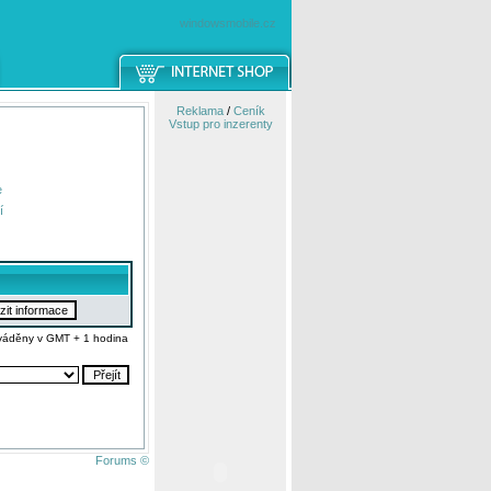
windowsmobile.cz
Reklama
/
Ceník
Vstup pro inzerenty
e
í
váděny v GMT + 1 hodina
Forums ©