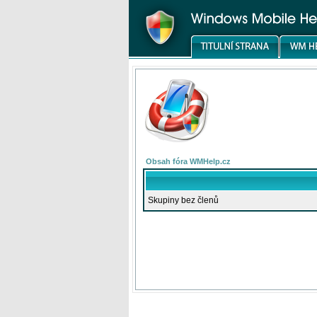
Obsah fóra WMHelp.cz
Skupiny bez členů