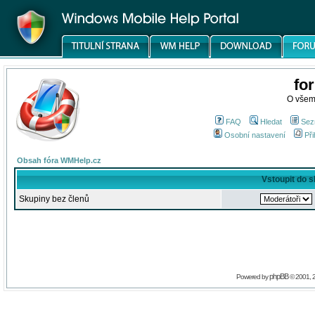
fo
O všem
FAQ
Hledat
Sez
Osobní nastavení
Při
Obsah fóra WMHelp.cz
Vstoupit do 
Skupiny bez členů
phpBB
Powered by
© 2001, 