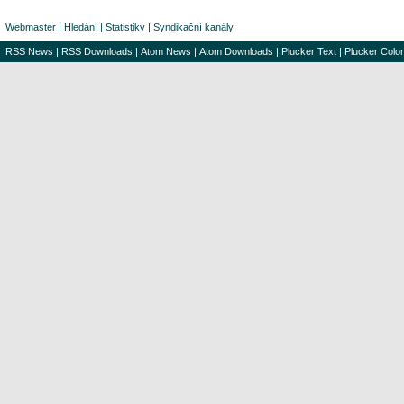
Webmaster
|
Hledání
|
Statistiky
|
Syndikační kanály
RSS News
|
RSS Downloads
|
Atom News
|
Atom Downloads
|
Plucker Text
|
Plucker Color