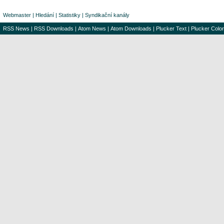
Webmaster
|
Hledání
|
Statistiky
|
Syndikační kanály
RSS News
|
RSS Downloads
|
Atom News
|
Atom Downloads
|
Plucker Text
|
Plucker Color