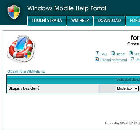
fo
O všem
FAQ
Hledat
Sez
Osobní nastavení
Při
Obsah fóra WMHelp.cz
Vstoupit do 
Skupiny bez členů
phpBB
Powered by
© 2001, 