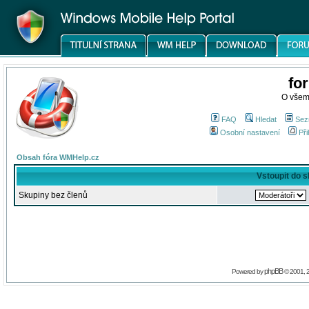
fo
O všem
FAQ
Hledat
Sez
Osobní nastavení
Při
Obsah fóra WMHelp.cz
Vstoupit do 
Skupiny bez členů
phpBB
Powered by
© 2001, 