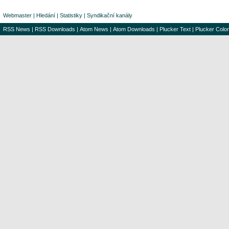
Webmaster
|
Hledání
|
Statistiky
|
Syndikační kanály
RSS News
|
RSS Downloads
|
Atom News
|
Atom Downloads
|
Plucker Text
|
Plucker Color