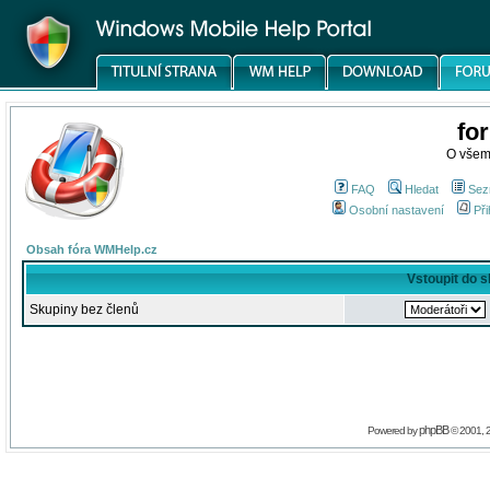
fo
O všem
FAQ
Hledat
Sez
Osobní nastavení
Při
Obsah fóra WMHelp.cz
Vstoupit do 
Skupiny bez členů
phpBB
Powered by
© 2001, 