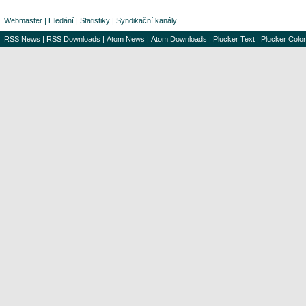
Webmaster
|
Hledání
|
Statistiky
|
Syndikační kanály
RSS News
|
RSS Downloads
|
Atom News
|
Atom Downloads
|
Plucker Text
|
Plucker Color