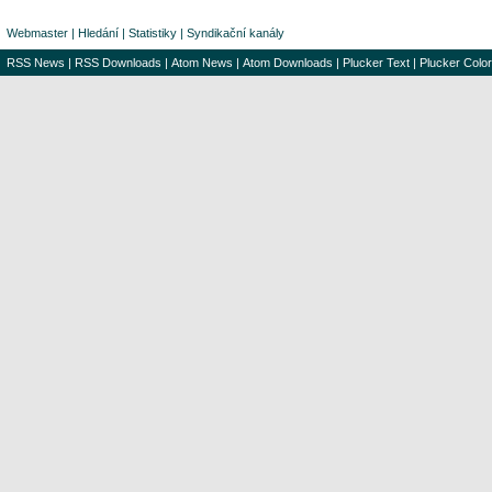
Webmaster
|
Hledání
|
Statistiky
|
Syndikační kanály
RSS News
|
RSS Downloads
|
Atom News
|
Atom Downloads
|
Plucker Text
|
Plucker Color