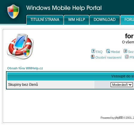
fo
O všem
FAQ
Hledat
Sez
Osobní nastavení
Při
Obsah fóra WMHelp.cz
Vstoupit do 
Skupiny bez členů
phpBB
Powered by
© 2001, 