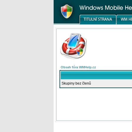
Obsah fóra WMHelp.cz
Skupiny bez členů