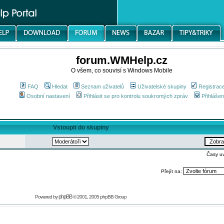
forum.WMHelp.cz
O všem, co souvisí s Windows Mobile
FAQ
Hledat
Seznam uživatelů
Uživatelské skupiny
Registrac
Osobní nastavení
Přihlásit se pro kontrolu soukromých zpráv
Přihlášen
Vstoupit do skupiny
Časy u
Přejít na:
phpBB
Powered by
© 2001, 2005 phpBB Group