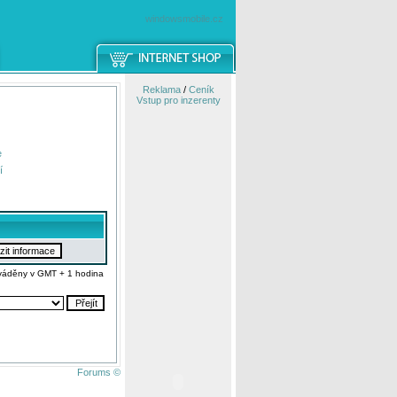
windowsmobile.cz
Reklama
/
Ceník
Vstup pro inzerenty
e
í
váděny v GMT + 1 hodina
Forums ©