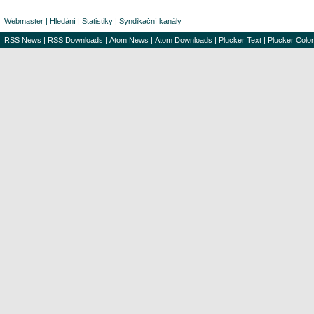
Webmaster
|
Hledání
|
Statistiky
|
Syndikační kanály
RSS News
|
RSS Downloads
|
Atom News
|
Atom Downloads
|
Plucker Text
|
Plucker Color