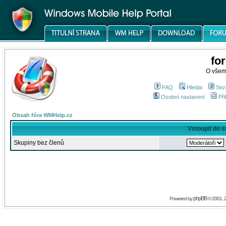
fo
O všem
FAQ
Hledat
Sez
Osobní nastavení
Při
Obsah fóra WMHelp.cz
Vstoupit do 
Skupiny bez členů
phpBB
Powered by
© 2001, 